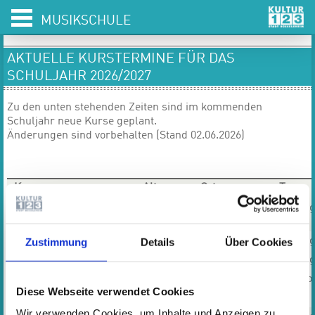
MUSIKSCHULE
AKTUELLE KURSTERMINE FÜR DAS
SCHULJAHR 2026/2027
Zu den unten stehenden Zeiten sind im kommenden
Schuljahr neue Kurse geplant.
Änderungen sind vorbehalten (Stand 02.06.2026)
Kurs
Alter
Ort
Tag
Musik-Wichtel
Ab 6
Musikschule
Monta
Monaten
Musik-Zwerge I
Ab 18
Musikschule
Monta
Zustimmung
Details
Über Cookies
Monaten
Dicker
Monta
Busch
Mittwo
Diese Webseite verwendet Cookies
Musikschule
Wir verwenden Cookies, um Inhalte und Anzeigen zu