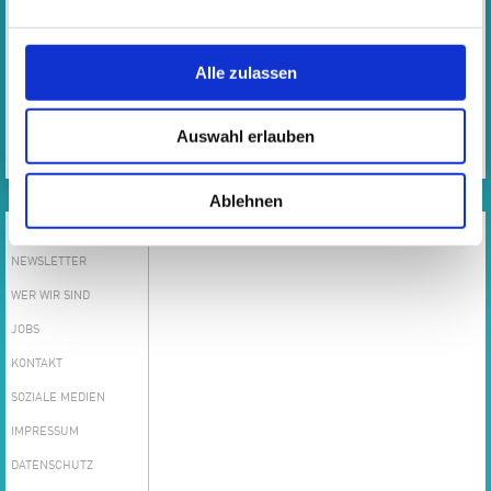
Hier finden Sie das Formular zur Wiederanmeldung, sofern
Sie bereits einen Kurs besucht haben:
Alle zulassen
WIEDERANMELDUNG EMP
Auswahl erlauben
MUSIKALISCHE BILDUNG VON ANFANG AN
ZUR ONLINE-ANMELDUNG
FLYER EMP
Ablehnen
SERVICE
NEWSLETTER
WER WIR SIND
JOBS
KONTAKT
SOZIALE MEDIEN
IMPRESSUM
DATENSCHUTZ