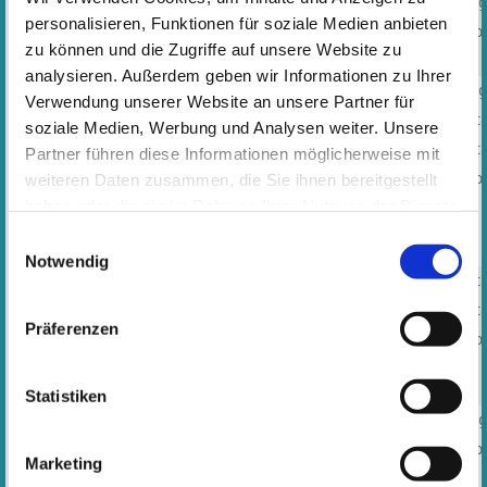
Musik-Zwerge II
Ab 3
Dicker
Monta
personalisieren, Funktionen für soziale Medien anbieten
Jahren
Busch
Mittwo
zu können und die Zugriffe auf unsere Website zu
Musikschule
analysieren. Außerdem geben wir Informationen zu Ihrer
Musikalische
4 - 5
Dicker
Monta
Verwendung unserer Website an unsere Partner für
Früherziehung I
Jahre
Busch
Dienst
soziale Medien, Werbung und Analysen weiter. Unsere
(Stichtag
Musikschule
Dienst
Partner führen diese Informationen möglicherweise mit
30.06.)
Otto-Hahn-
weiteren Daten zusammen, die Sie ihnen bereitgestellt
Mittwo
Schule
haben oder die sie im Rahmen Ihrer Nutzung der Dienste
Grundschule
gesammelt haben. Wichtige Links:
Impressum
|
Einwilligungsauswahl
Königstädten
Datenschutzhinweise
Notwendig
Musikalische
5 - 6
Otto-Hahn-
Dienst
Früherziehung II
Jahre
Schule
Dienst
Präferenzen
(Stichtag
Musikschule
Mittwo
30.06.)
Grundschule
Königstädten
Statistiken
Instrumentenkarussell
6-8 Jahre
Musikschule
Monta
(ab der 1.
Musikschule
Mittwo
Klasse)
Marketing