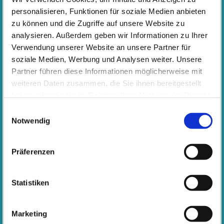
Goetheschule, Bandproberaum
personalisieren, Funktionen für soziale Medien anbieten
zu können und die Zugriffe auf unsere Website zu
Band Kids
Donnerstag, 18:15 - 19:15 Uhr
analysieren. Außerdem geben wir Informationen zu Ihrer
Leitung
:
GERALD BORK
Verwendung unserer Website an unsere Partner für
soziale Medien, Werbung und Analysen weiter. Unsere
Band Jugendliche
Partner führen diese Informationen möglicherweise mit
Freitag, 17:15 - 18:15 Uhr
weiteren Daten zusammen, die Sie ihnen bereitgestellt
Leitung
:
GERALD BORK
haben oder die sie im Rahmen Ihrer Nutzung der Dienste
gesammelt haben. Wichtige Links:
Impressum
|
Einwilligungsauswahl
Band Erwachsene
Datenschutzhinweise
Notwendig
Freitag, 18:45 - 19:45 Uhr
Leitung
:
GERALD BORK
Präferenzen
KOSTEN
Jahresentgelt
228,00 €
Statistiken
Monatsrate
19,00 €
Ab dem 18. Lebensjahr Jahresentgelt
276,00 €, Monatsrate 23,00 €
Marketing