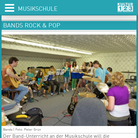
MUSIKSCHULE
BANDS ROCK & POP
Bands |
Foto: Peter Grün
Der Band-Unterricht an der Musikschule will die