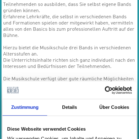
Teilnehmenden so ausbilden, dass Sie selbst eigene Bands
gründen können.
Erfahrene Lehrkräfte, die selbst in verschiedenen Bands
und Formationen spielen oder mitgewirkt haben, vermitteln
alles von den Basics bis zum professionellen Auftritt auf der
Bühne.
Hierzu bietet die Musikschule drei Bands in verschiedenen
Altersstufen an.
Die Unterrichtsinhalte richten sich ganz individuell nach den
Interessen und Bedürfnissen der Teilnehmenden.
Die Musikschule verfügt über gute räumliche Möglichkeiten
und stellt auch die benötigte Ausrüstung (Equipment) zur
Verfügung.
Teilnehmende der Musikschule werden automatisch zur
Zustimmung
Details
Über Cookies
kostenfreien Teilnahme eingeladen, sobald sie das
notwendige Spielvermögen besitzen.
Diese Webseite verwendet Cookies
Termine
Wir verwenden Cookies, um Inhalte und Anzeigen zu