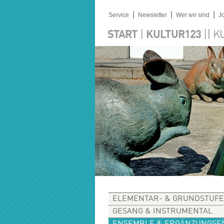
|
|
|
Service
Newsletter
Wer wir sind
J
|
||
START
KULTUR123
K
ELEMENTAR- & GRUNDSTUFE
GESANG & INSTRUMENTAL