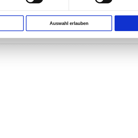
1
6,00 €, Monatsrate 23,00 €
Auswahl erlauben
der rechten Aussenspalte