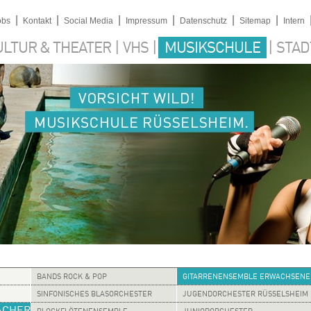
|
|
|
|
|
|
obs
Kontakt
Social Media
Impressum
Datenschutz
Sitemap
Intern
|
|
|
ULTUR & THEATER
VHS
MUSIKSCHULE
STAD
BANDS ROCK & POP
GITARRENENSEMBLE ERWACHSENE
SINFONISCHES BLASORCHESTER
JUGENDORCHESTER RÜSSELSHEIM