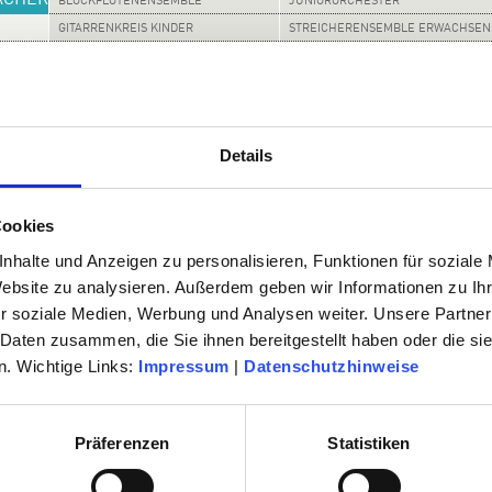
ÄCHER
BLOCKFLÖTENENSEMBLE
JUNIORORCHESTER
GITARRENKREIS KINDER
STREICHERENSEMBLE ERWACHSEN
SHOPS
GITARRENKREIS JUGENDLICHE
KEYBOARD-ENSEMBLE
GITARRENENSEMBLE FORTGESCHR.
KINDERCHOR
ERWACHSENE
Details
tene erwachsene Schülerinnen und Schüler - im Besonderen auch an „Ehemalige“ di
n. Das Ensemble trifft sich 14-tägig zum Proben.
Cookies
nehmenden im Alter zwischen 25 Jahren und 50+ zusammen und bereitet sich auf
nhalte und Anzeigen zu personalisieren, Funktionen für soziale
Website zu analysieren. Außerdem geben wir Informationen zu I
r soziale Medien, Werbung und Analysen weiter. Unsere Partner
 Daten zusammen, die Sie ihnen bereitgestellt haben oder die s
2 Uhr
. Wichtige Links:
Impressum
|
Datenschutzhinweise
Präferenzen
Statistiken
22