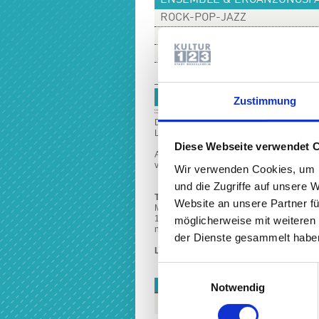
ENSEMBLE & ERGÄNZUNGSF
ROCK-POP-JAZZ
VERANSTALTUNGEN & WORK
PREISE & INFORMATIONEN
GITARRENENSEMBLE FÜR 
Zustimmung
Das Angebot richtet sich an fortgeschrit
Lust darauf haben, gemeinsam zu musiziere
Diese Webseite verwendet 
Aktuell setzt sich das Ensemble aus Teil
verschiedene Auftritte vor.
Wir verwenden Cookies, um I
und die Zugriffe auf unsere 
Termin
Website an unsere Partner fü
Musikschule, Am Treff 11,
1.OG Raum Nr. 101
möglicherweise mit weiteren
nach Absprache Samstag, 14-tägig, 10 - 1
der Dienste gesammelt haben
Leitung:
N.N.
Einwilligungsauswahl
KOSTEN
Notwendig
Jahresentgelt