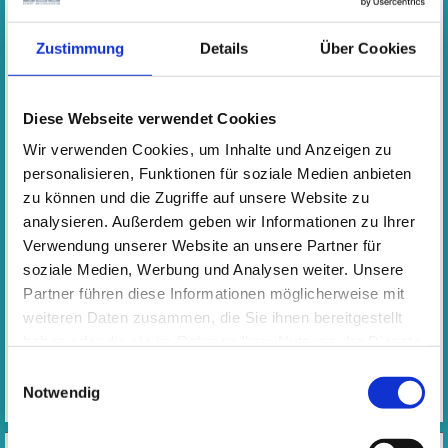
Zustimmung
Details
Über Cookies
Termin
N.N.
Leitung
:
N.N.
Diese Webseite verwendet Cookies
Wir verwenden Cookies, um Inhalte und Anzeigen zu
KOSTEN
personalisieren, Funktionen für soziale Medien anbieten
Jahresentgelt
228,00
zu können und die Zugriffe auf unsere Website zu
€
analysieren. Außerdem geben wir Informationen zu Ihrer
Monatsrate
19,00
Verwendung unserer Website an unsere Partner für
€
soziale Medien, Werbung und Analysen weiter. Unsere
Partner führen diese Informationen möglicherweise mit
ANMELDUNG
weiteren Daten zusammen, die Sie ihnen bereitgestellt
haben oder die sie im Rahmen Ihrer Nutzung der Dienste
gesammelt haben. Wichtige Links:
Impressum
|
​​​​​​​Bitte benutzen Sie den Anmeldelink in der rechten
Einwilligungsauswahl
Aussenspalte
Datenschutzhinweise
Notwendig
VIDEOS