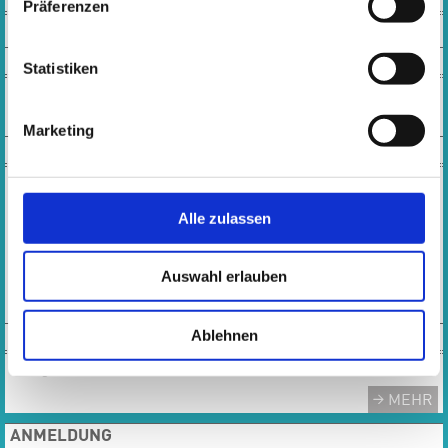
Präferenzen
SOCIAL MEDIA
Statistiken
Marketing
KONTAKT
Öffnungszeiten Musikschulbüro:
Montag, Dienstag, Donnerstag, Freitag:
Alle zulassen
10:00 - 13:00 Uhr
Mittwoch: 10:00 – 16:30 Uhr
Auswahl erlauben
Tel.: 0 61 42 - 83 26 43
E-MAIL
Ablehnen
TEAM
Das gesamte Team der Musikschule
MEHR
ANMELDUNG