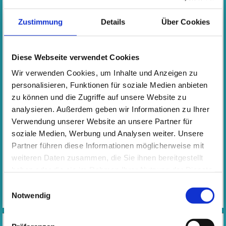
Spielvermögen besitzen. Über die Teilnahme von
Interessenten die keinen Instrumentalunterricht an der
Zustimmung
Details
Über Cookies
Musikschule belegt haben, entscheidet die Orchesterleitung.
Termin
Diese Webseite verwendet Cookies
Immanuel-Kant-Schule, Aula
Wir verwenden Cookies, um Inhalte und Anzeigen zu
Donnerstag, 16:00 - 17:30 Uhr
personalisieren, Funktionen für soziale Medien anbieten
Leitung
: Michael Martini, Immanuel-Kant-Schule
zu können und die Zugriffe auf unsere Website zu
Petra Hartmann, Max-Planck-Schule
analysieren. Außerdem geben wir Informationen zu Ihrer
​​​​​​​ Malte von der Lühe, Musikschule
Verwendung unserer Website an unsere Partner für
soziale Medien, Werbung und Analysen weiter. Unsere
Partner führen diese Informationen möglicherweise mit
weiteren Daten zusammen, die Sie ihnen bereitgestellt
haben oder die sie im Rahmen Ihrer Nutzung der Dienste
gesammelt haben. Wichtige Links:
Impressum
|
Einwilligungsauswahl
Datenschutzhinweise
Notwendig
VIDEOS