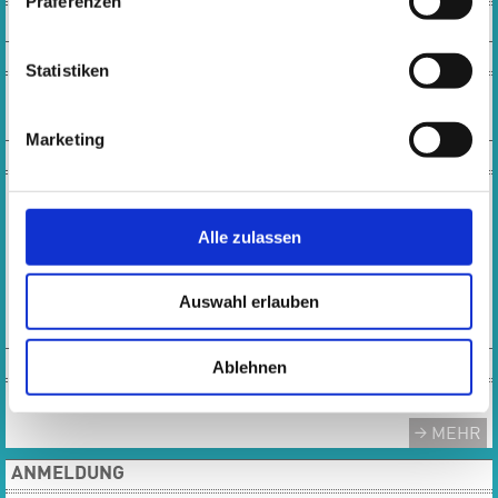
Präferenzen
SOCIAL MEDIA
Statistiken
Marketing
KONTAKT
Öffnungszeiten Musikschulbüro:
Montag, Dienstag, Donnerstag, Freitag:
Alle zulassen
10:00 - 13:00 Uhr
Mittwoch: 10:00 – 16:30 Uhr
Auswahl erlauben
Tel.: 0 61 42 - 83 26 43
E-MAIL
TEAM
Ablehnen
Das gesamte Team der Musikschule
MEHR
ANMELDUNG