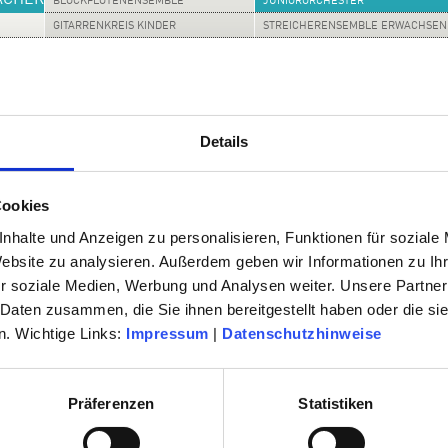
ÄCHER
BLOCKFLÖTENENSEMBLE
JUNIORORCHESTER
GITARRENKREIS KINDER
STREICHERENSEMBLE ERWACHSEN
SHOPS
GITARRENKREIS JUGENDLICHE
KEYBOARD-ENSEMBLE
GITARRENENSEMBLE FORTGESCHR.
KINDERCHOR
Details
 der Orchesterausbildung an der Musikschule. Als Kooperation der Musikschule mit 
ging es aus den Vororchestern aller drei Institutionen hervor. In ihm werden Kin
Cookies
gen Philharmonie Rüsselsheim vorbereitet.
nhalte und Anzeigen zu personalisieren, Funktionen für soziale
omatisch zur kostenfreien Teilnahme eingeladen, sobald sie das notwendige
Website zu analysieren. Außerdem geben wir Informationen zu I
me von Schülerinnen und Schüler der beiden Gymnasien, die keinen Instrumentalun
idet die Ensembleleitung.
r soziale Medien, Werbung und Analysen weiter. Unsere Partner
 Daten zusammen, die Sie ihnen bereitgestellt haben oder die s
. Wichtige Links:
Impressum
|
Datenschutzhinweise
l-Kant-Schule
le
Präferenzen
Statistiken