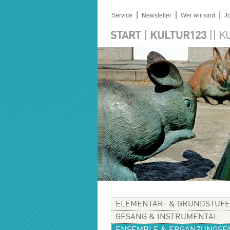
|
|
|
Service
Newsletter
Wer wir sind
J
|
||
START
KULTUR123
K
ELEMENTAR- & GRUNDSTUFE
GESANG & INSTRUMENTAL