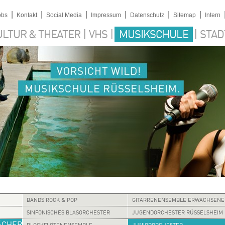
|
|
|
|
|
|
obs
Kontakt
Social Media
Impressum
Datenschutz
Sitemap
Intern
|
|
|
ULTUR & THEATER
VHS
MUSIKSCHULE
STAD
BANDS ROCK & POP
GITARRENENSEMBLE ERWACHSENE
SINFONISCHES BLASORCHESTER
JUGENDORCHESTER RÜSSELSHEIM