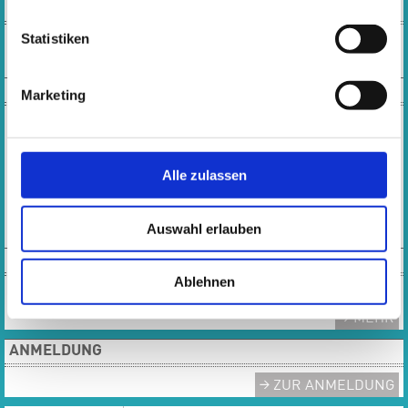
SOCIAL MEDIA
Statistiken
KONTAKT
Marketing
Öffnungszeiten Musikschulbüro:
Montag, Dienstag, Donnerstag, Freitag:
10:00 - 13:00 Uhr
Alle zulassen
Mittwoch: 10:00 – 16:30 Uhr
Tel.: 0 61 42 - 83 26 43
Auswahl erlauben
E-MAIL
TEAM
Ablehnen
Das gesamte Team der Musikschule
MEHR
ANMELDUNG
ZUR ANMELDUNG