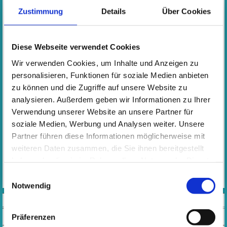
Zustimmung
Details
Über Cookies
Leitung
: N.N.
KOSTEN
Diese Webseite verwendet Cookies
Jahresentgelt
228,00
€
Wir verwenden Cookies, um Inhalte und Anzeigen zu
personalisieren, Funktionen für soziale Medien anbieten
Monatsrate
19,00
€
zu können und die Zugriffe auf unsere Website zu
analysieren. Außerdem geben wir Informationen zu Ihrer
Ab dem 18. Lebensjahr Jahresentgelt 276,00 €,
Verwendung unserer Website an unsere Partner für
Monatsrate 23,00 €
soziale Medien, Werbung und Analysen weiter. Unsere
Partner führen diese Informationen möglicherweise mit
ANMELDUNG
weiteren Daten zusammen, die Sie ihnen bereitgestellt
Bitte benutzen Sie den Anmeldelink in der rechten
haben oder die sie im Rahmen Ihrer Nutzung der Dienste
Aussenspalte
gesammelt haben. Wichtige Links:
Impressum
|
Einwilligungsauswahl
Datenschutzhinweise
Notwendig
VIDEOS
Präferenzen