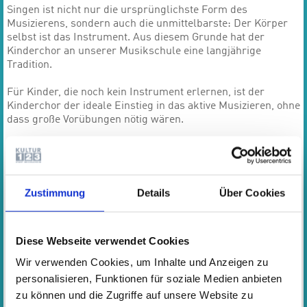
Singen ist nicht nur die ursprünglichste Form des
Musizierens, sondern auch die unmittelbarste: Der Körper
selbst ist das Instrument. Aus diesem Grunde hat der
Kinderchor an unserer Musikschule eine langjährige
Tradition.
Für Kinder, die noch kein Instrument erlernen, ist der
Kinderchor der ideale Einstieg in das aktive Musizieren, ohne
dass große Vorübungen nötig wären.
Aber auch für Kinder, die bereits ein Instrument erlernen, ist
das gemeinsame Singen eine wichtige Ergänzung zum
Instrumentalunterricht. Kinder, die ein Tasteninstrument
erlernen, haben am Anfang weniger Gelegenheit zum
Zustimmung
Details
Über Cookies
gemeinsamen Musizieren mit anderen als Kinder, die zum
Beispiel ein Blas- oder Streichinstrument erlernen.
Dieser Mangel kann durch das Gemeinschaftserlebnis
Diese Webseite verwendet Cookies
Kinderchor ausgeglichen werden.
Wir verwenden Cookies, um Inhalte und Anzeigen zu
Besondere Voraussetzungen gibt es nicht. Jedes Kind ist
personalisieren, Funktionen für soziale Medien anbieten
herzlich willkommen. Derzeit nehmen Kinder zwischen dem
zu können und die Zugriffe auf unsere Website zu
6. und 11. Lebensjahr am Kinderchor teil. In der Regel sollen