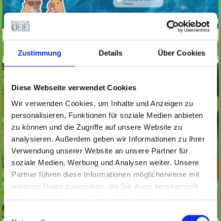
JEDEN FREITAG IST POKÉ-TIME!
Zustimmung
Details
Über Cookies
Diese Webseite verwendet Cookies
Wir verwenden Cookies, um Inhalte und Anzeigen zu
personalisieren, Funktionen für soziale Medien anbieten
zu können und die Zugriffe auf unsere Website zu
analysieren. Außerdem geben wir Informationen zu Ihrer
Verwendung unserer Website an unsere Partner für
soziale Medien, Werbung und Analysen weiter. Unsere
Partner führen diese Informationen möglicherweise mit
weiteren Daten zusammen, die Sie ihnen bereitgestellt
haben oder die sie im Rahmen Ihrer Nutzung der Dienste
gesammelt haben. Wichtige Links:
Impressum
|
Einwilligungsauswahl