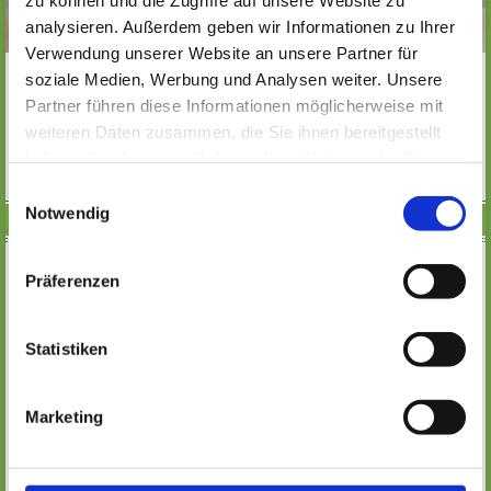
analysieren. Außerdem geben wir Informationen zu Ihrer
Verwendung unserer Website an unsere Partner für
Während der Rüsselsheimer Lesewochen werden mit dem
soziale Medien, Werbung und Analysen weiter. Unsere
Förderverein "Lesen und lesen lassen e.V." Lesungen für
Partner führen diese Informationen möglicherweise mit
Schulen in Rüsselsheim veranstaltet.
weiteren Daten zusammen, die Sie ihnen bereitgestellt
MEHR
haben oder die sie im Rahmen Ihrer Nutzung der Dienste
gesammelt haben. Wichtige Links:
Impressum
|
Einwilligungsauswahl
Datenschutzhinweise
Notwendig
BILDERBUCHZEIT
Präferenzen
Statistiken
Marketing