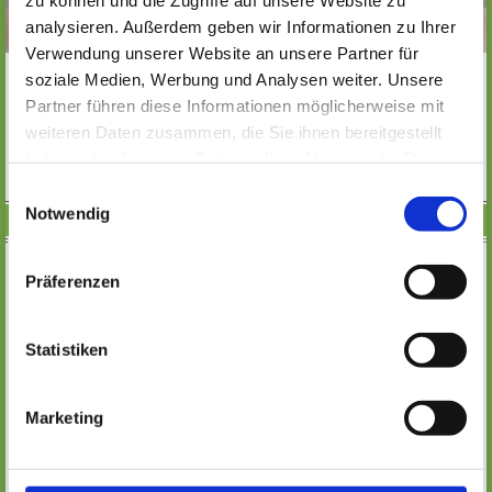
analysieren. Außerdem geben wir Informationen zu Ihrer
Verwendung unserer Website an unsere Partner für
Während der Rüsselsheimer Lesewochen werden mit dem
soziale Medien, Werbung und Analysen weiter. Unsere
Förderverein "Lesen und lesen lassen e.V." Lesungen für
Partner führen diese Informationen möglicherweise mit
Schulen in Rüsselsheim veranstaltet.
weiteren Daten zusammen, die Sie ihnen bereitgestellt
MEHR
haben oder die sie im Rahmen Ihrer Nutzung der Dienste
gesammelt haben. Wichtige Links:
Impressum
|
Einwilligungsauswahl
Datenschutzhinweise
Notwendig
BILDERBUCHZEIT
Präferenzen
Statistiken
Marketing