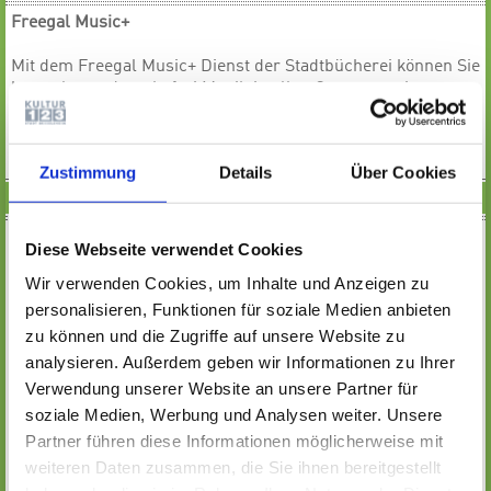
Freegal Music+
Mit dem Freegal Music+ Dienst der Stadtbücherei können Sie
kostenlos und werbefrei Musik in allen Genres sowie
Kinderhörspiele streamen und herunterladen.
MEHR
Zustimmung
Details
Über Cookies
DUDEN-BASISWISSEN
Lernmaterial von der ersten Klasse bis zum Abi
Diese Webseite verwendet Cookies
Hier findet man Lernmaterialien zu alle Fragen rund um die
Wir verwenden Cookies, um Inhalte und Anzeigen zu
deutsche Sprache inklusive Sprachwissen für die
personalisieren, Funktionen für soziale Medien anbieten
Grundschule oder zum Schreiben von Bewerbungen.
zu können und die Zugriffe auf unsere Website zu
Außerdem Basiswissen von der Grundschule bis zum Abi in
analysieren. Außerdem geben wir Informationen zu Ihrer
Mathe, Englisch, Biologie und viele andere Fächer.
Verwendung unserer Website an unsere Partner für
soziale Medien, Werbung und Analysen weiter. Unsere
MEHR
Partner führen diese Informationen möglicherweise mit
weiteren Daten zusammen, die Sie ihnen bereitgestellt