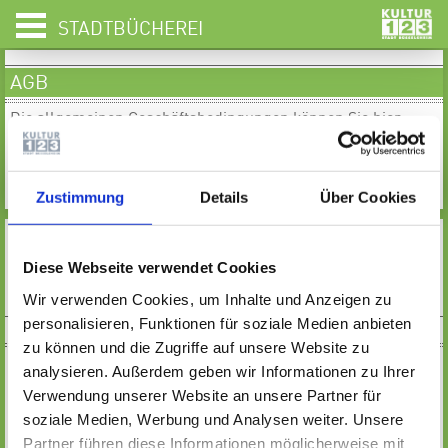
STADTBÜCHEREI
AGB
Die allgemeinen Geschäftsbedingungen können Sie hier
nachlesen.
PDF
Zustimmung
Details
Über Cookies
MEHR
Diese Webseite verwendet Cookies
Wir verwenden Cookies, um Inhalte und Anzeigen zu
personalisieren, Funktionen für soziale Medien anbieten
SOCIAL MEDIA
zu können und die Zugriffe auf unsere Website zu
analysieren. Außerdem geben wir Informationen zu Ihrer
Verwendung unserer Website an unsere Partner für
Montag:
soziale Medien, Werbung und Analysen weiter. Unsere
11:30 - 18:00 Uhr
Partner führen diese Informationen möglicherweise mit