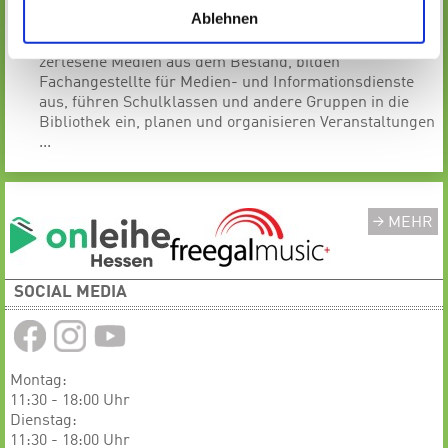
Medien aus, bestellen Medien,
oder führen
Ablehnen
Wartungsarbeiten am EDV-gestützten
Bibliotheksprogramm durch,
nehmen veraltete und
zerlesene Medien aus dem Bestand, bilden
Fachangestellte
für Medien- und Informationsdienste
aus, führen Schulklassen und andere Gruppen
in die
Bibliothek ein, planen und organisieren Veranstaltungen
...
MEHR
SOCIAL MEDIA
Montag:
11:30 - 18:00 Uhr
Dienstag:
11:30 - 18:00 Uhr