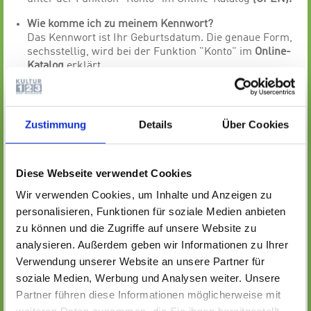
Wie komme ich zu meinem Kennwort?
Das Kennwort ist Ihr Geburtsdatum. Die genaue Form,
sechsstellig, wird bei der Funktion "Konto" im
Online-
Katalog
erklärt.
Wie finde ich Medien zu einem bestimmten Thema?
Im Erdgeschoß und im 1. Obergeschoß Katalog stehen
Computer für die Katalogsuche zur freien Verfügung. Im
Zustimmung
Details
Über Cookies
Online-Katalog unter der Funktion "Suche" kann auch
von unterwegs oder von Zuhause nach Medien gesucht
werden.
Hier
finden Sie weitere Informationen.
Diese Webseite verwendet Cookies
Wie kann ich ein Medium bekommen, das nicht im
Wir verwenden Cookies, um Inhalte und Anzeigen zu
Bibliothekskatalog zu finden ist?
personalisieren, Funktionen für soziale Medien anbieten
Bei aktuellen Medien prüfen die zuständigen
Bibliothekarinnen und Bibliothekare, ob das gewünschte
zu können und die Zugriffe auf unsere Website zu
Medium in das Bibliotheksprofil passt und kaufen es
analysieren. Außerdem geben wir Informationen zu Ihrer
gegebenenfalls für die Stadtbücherei. Wenn Sie
Verwendung unserer Website an unsere Partner für
benachrichtigt werden möchten, bezahlen Sie bitte für
soziale Medien, Werbung und Analysen weiter. Unsere
die Vormerkung 1 Euro. Für Medienwünsche nutzen Sie
Partner führen diese Informationen möglicherweise mit
das Formular auf dieser
Seite
.
Spezielle wissenschaftliche Literatur entleihen wir für