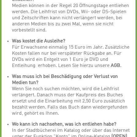
Medien können in der Regel 20 Öffnungstage entliehen
werden. Die Leihfrist von DVDs, Wii- oder DS-Spielen
und Zeitschriften kann nicht verlängert werden, bei
anderen Medien bis zu zwei Mal, wenn sie nicht
vorbestellt sind.
Was kostet die Ausleihe?
Für Erwachsene einmalig 15 Euro im Jahr. Zusätzliche
Kosten fallen nur bei verspäteter Rückgabe an. Für
DVDs wird ein Entgelt von 1 Euro je DVD und
Entleihung erhoben. Lesen Sie hierzu unsere
AGB
.
Was muss ich bei Beschädigung oder Verlust von
Medien tun?
Wenn Sie noch suchen möchten, wird die Leihfrist
verlängert. Danach muss der Kaufpreis des Buches
ersetzt und die Einarbeitung mit 2,50 Euro zusätzlich
bezahlt werden. Falls das Buch dann wiedergefunden
wird, gehört es Ihnen.
Wo kann ich nachsehen, was ich entliehen habe?
In der Stadtbücherei im Katalog oder über das Internet
unter der Funktion "Konto" im Online-Katalog
(
OP
EN
).