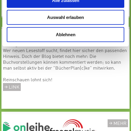
Alle zulassen
Gott als arroganten Jugendlichen – besessen von einem
Mädchen.
Auswahl erlauben
BUCHTIPPS DER MAX-PLANCK-SCHULE
Der Weblog
"
BücherPlan(c)ke
"
der Max-Planck-Schule
Ablehnen
Rüsselsheim enthält aktuelle Buchtipps von Jugendlichen
für Jugendliche.
Wer neuen Lesestoff sucht, findet hier sicher den passenden
Hinweis. Doch der Blog bietet noch mehr: Die
Buchvorstellungen können kommentiert werden; so kann
man selbst aktiv bei der "BücherPlan(c)ke" mitwirken.
Reinschauen lohnt sich!
LINK
MEHR