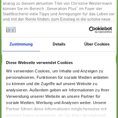
analog zu diesem aktuellen Titel von Christine Westermann
können Sie im Bereich „Generation Plus“ im Foyer der
Stadtbücherei viele Tipps und Anregungen für das Leben vor
und mit der Rente finden: zum Einstieg in die schöne neue
Medienwelt , so zum Beispiel Nancy Muirs
„IPad für
Senioren“
aus der beliebten Dummies-Reihe oder
„Einfach
starten mit Ihrem PC & Windows 8“
von Philip Kiefer, für
Wissbegierige in Sachen Facebook steht der neue Titel von
Zustimmung
Details
Über Cookies
Peter Apel
„Facebook für Einsteiger“
zur Verfügung.
UNSERE TIPPS
Diese Webseite verwendet Cookies
Ein Programm für geistige und körperliche Fitness legt der
Wir verwenden Cookies, um Inhalte und Anzeigen zu
bekannte Moderator Carlo von Tiedemann mit dem Buch
personalisieren, Funktionen für soziale Medien anbieten
„Ü60 - na und ?!
“
vor.
zu können und die Zugriffe auf unsere Website zu
analysieren. Außerdem geben wir Informationen zu Ihrer
Auch für die reiferen zwischenmenschlichen Beziehungen
gibt es einen „Leitfaden“:
„Liebe mit siebzig“
von Vanna
Verwendung unserer Website an unsere Partner für
Vannuccini.
soziale Medien, Werbung und Analysen weiter. Unsere
Partner führen diese Informationen möglicherweise mit
weiteren Daten zusammen, die Sie ihnen bereitgestellt