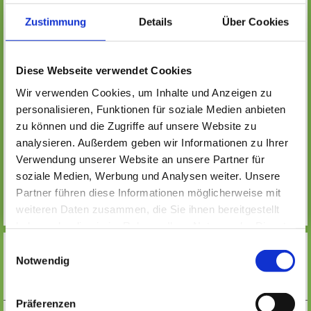
die sie von der Grundschule bis zum Studium im Fach
Mathematik begleiten.
Zustimmung
Details
Über Cookies
Sie sind Lehrer und möchten Ihren Schulunterricht attraktiv
gestalten und suchen Medien, die Sie im Unterricht
Diese Webseite verwendet Cookies
einsetzen können?
Wir verwenden Cookies, um Inhalte und Anzeigen zu
Neben dem umfangreichen Medienbestand der
personalisieren, Funktionen für soziale Medien anbieten
Stadtbücherei gibt es bei uns zusätzlich ein Angebot von
zu können und die Zugriffe auf unsere Website zu
Büchern, die speziell für den Einsatz im Unterricht
analysieren. Außerdem geben wir Informationen zu Ihrer
konzipiert sind. Diese Medien orientieren sich an den
Verwendung unserer Website an unsere Partner für
Lehrplänen (fast) aller Schulformen und -fächer in Hessen.
Sie sind deshalb passgenau in Ihrem Unterricht einsetzbar.
soziale Medien, Werbung und Analysen weiter. Unsere
Partner führen diese Informationen möglicherweise mit
weiteren Daten zusammen, die Sie ihnen bereitgestellt
haben oder die sie im Rahmen Ihrer Nutzung der Dienste
gesammelt haben. Wichtige Links:
Impressum
|
Einwilligungsauswahl
Datenschutzhinweise
Notwendig
MEHR
Präferenzen
SOCIAL MEDIA