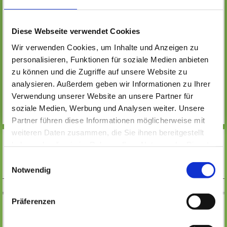
Disziplinen der Naturwissenschaften findest du in
unserem umfangreichen Buchbestand.
Diese Webseite verwendet Cookies
Alle wichtigen Inhalte des Unterrichts etwa für die Fächer
Wir verwenden Cookies, um Inhalte und Anzeigen zu
Biologie, Chemie und Physik werden angeboten. Für alle
personalisieren, Funktionen für soziale Medien anbieten
Schularten bis zum Studium finden Interessierte
zu können und die Zugriffe auf unsere Website zu
Informationen über interessante Sachverhalte der
analysieren. Außerdem geben wir Informationen zu Ihrer
Naturwissenschaften sowie alles für den Unterricht, für das
Verwendung unserer Website an unsere Partner für
Wiederholen und Vorbereiten auf Klassenarbeiten und
Prüfungen.
soziale Medien, Werbung und Analysen weiter. Unsere
Partner führen diese Informationen möglicherweise mit
weiteren Daten zusammen, die Sie ihnen bereitgestellt
haben oder die sie im Rahmen Ihrer Nutzung der Dienste
MEHR
gesammelt haben. Wichtige Links:
Impressum
|
Einwilligungsauswahl
Datenschutzhinweise
Notwendig
SOCIAL MEDIA
Präferenzen