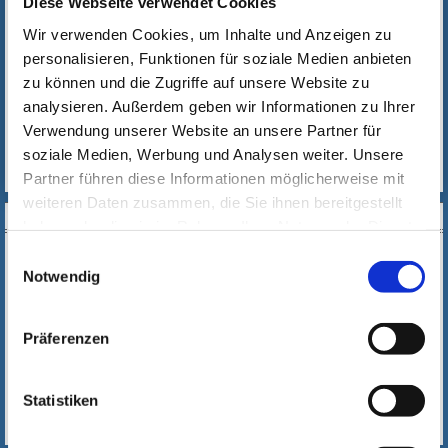
Diese Webseite verwendet Cookies
Wir unterstützen Sie dabei!
Wir verwenden Cookies, um Inhalte und Anzeigen zu
Vom Login über das Betreten des richtigen Kursraumes bis
personalisieren, Funktionen für soziale Medien anbieten
hin zu den wichtigsten Funktionen, lernen Sie in diesem
Kurs alles Notwendige,
zu können und die Zugriffe auf unsere Website zu
um unser digitales Lernsystem zu nutzen.
analysieren. Außerdem geben wir Informationen zu Ihrer
Verwendung unserer Website an unsere Partner für
soziale Medien, Werbung und Analysen weiter. Unsere
Partner führen diese Informationen möglicherweise mit
weiteren Daten zusammen, die Sie ihnen bereitgestellt
DOWNLOAD
haben oder die sie im Rahmen Ihrer Nutzung der Dienste
gesammelt haben. Wichtige Links:
Impressum
|
Einwilligungsauswahl
Datenschutzhinweise
Notwendig
Präferenzen
E-PAPER
Statistiken
PDF
AUSLAGESTELLEN