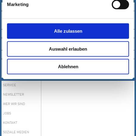
Marketing
SOCIAL MEDIA
Alle zulassen
NEWSLETTER
Auswahl erlauben
KONTAKT
SERVICE
Ablehnen
E-MAIL
SERVICE
NEWSLETTER
WER WIR SIND
JOBS
KONTAKT
SOZIALE MEDIEN