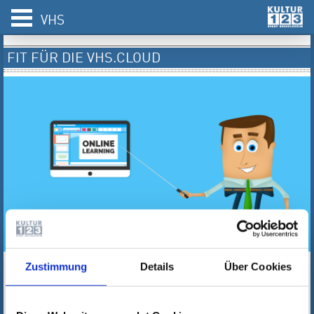
VHS
FIT FÜR DIE VHS.CLOUD
Sie sind vhs-Kursteilnehmer*in und Ihr Kurs findet online
Zustimmung
Details
Über Cookies
statt?
Sie brauchen Hilfe im Umgang mit der vhs.cloud?